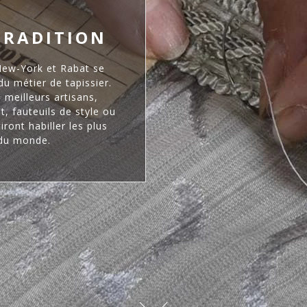
TRADITION
New-York et Rabat se
du métier de tapissier.
 meilleurs artisans,
t, fauteuils de style ou
ont habiller les plus
 du monde.