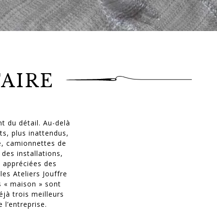
FAIRE
t du détail. Au-delà
ts, plus inattendus,
se, camionnettes de
des installations,
s appréciées des
es Ateliers Jouffre
rs « maison » sont
jà trois meilleurs
 l’entreprise.