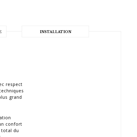
E
INSTALLATION
vec respect
 techniques
plus grand
ation
un confort
 total du
.