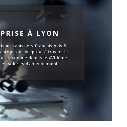
PRISE À LYON
JO
tisans tapissiers Français puis 5
Soucieux d’être pro
 projets d’exception à travers le
dans le 8ème ar
on, reconnue depuis le XVIIIème
Plac
ses soieries d’ameublement.