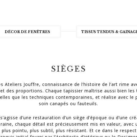
DÉCOR DE FENÊTRES
TISSUS TENDUS & GAINAG
SIÈGES
s Ateliers Jouffre, connaissance de l’histoire de l’art rime a
 et des proportions. Chaque tapissier maîtrise aussi bien les
nelles que les techniques contemporaines, et réalise avec le 
soin canapés ou fauteuils.
l s’agisse d’une restauration d’un siège d’époque ou d’une cré
aine, chaque détail est précieusement mis en valeur, avec 
 plus pointu, plus subtil, plus résistant. Et ce dans le respect
croquis initial fourni par l’Architecte d’intérieur ou le Designer