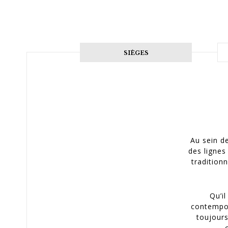
SIÈGES
Au sein de
des lignes
tradition
Qu’i
contempor
toujours