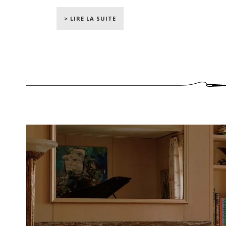
La mission confiée à Cárdenas consistait do
accueillant.
> LIRE LA SUITE
Même si le décorateur avait déjà travaillé 
qu’une formalité de plus s’est présenté c
Bénéficiant d’une totale liberté offerte par s
leurs attentes et de les surprendre. Pour la 
source très ancienne,
“j'ai trouvé un motif
motif floral imprimé à la planche qu'il a dé
par ce motif et par l'idée de donner à l'espac
du mal à l'intégrer, car ce n'est pas mon s
fonctionner.”
confie t-il à l'Architectural Diges
Ainsi, toute la demeure s’articule autour d
pièces, riche en références design histori
designer. À l’instar d’un espace jusque-là in
comme un véritable lieu de convivialité et
d'un plateau en marbre Calacatta Valgi délimi
la pose de tissu tendu sur les murs, ainsi q
dans nos ateliers new-yorkais.
Aux étages supérieurs, où l’atmosphère devie