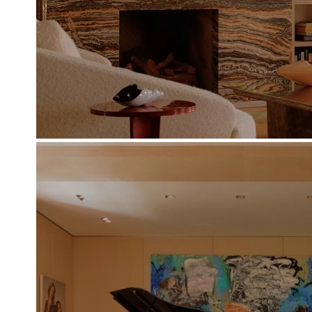
salon feutré près d’une cheminée en pierr
mobilier sélectionné avec soin, marie une t
à une banquette sur mesure aux nuances bru
tapissières ont apposé leur signature : des ri
geste traditionnel.
Dans les pièces adjacentes, les quartiers pr
choix s'est porté sur une palette vert 
L'atmosphère gagne en profondeur grâce au 
teintes répondent subtilement aux stores ba
Nîmes signé Dedar. La chambre de bébé révè
où nos équipes ont pris soin de coordonner 
pièce. Au centre de cette mise en scène, le 
unique réalisée dans nos ateliers pour fai
Dusk signé Kit Kemp.
“Je suis très inspiré par le savoir-faire de
expertise et continue d'apprendre à leurs côt
détails qu'ils apportent à chacun de nos proje
Photos © William Jess Laird