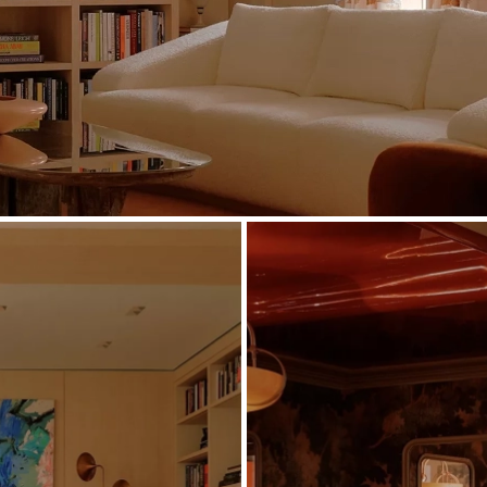
e et bercée par les notes d’un piano à queue. Le
able basse au métal miroitant de Vincenzo De Cotiis
nes tapissées par nos artisans. Aux fenêtres, nos
deaux à plis droits, confectionnés avec la rigueur du
ivés des adolescents se dévoilent. Pour l’aînée, le
sauge, loin des codes féminins conventionnels.
papier peint Beach de Gracie Wallpaper, dont les
teaux confectionnés par nos couturières dans un lin
le elle aussi un travail de composition minutieux,
l'habillage des fenêtres à l'univers onirique de la
berceau se distingue par son ciel de lit, une pièce
re écho aux nuances du papier peint Lantern Parade
s équipes de Jouffre. Notre studio s'appuie sur leur
és. Jouffre est notre partenaire privilégié pour les
ts.”
- Rafael de Cárdenas