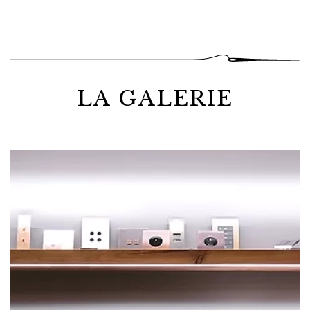
étroite avec les artisans du collectif
Par Excellence
New York : Ateliers Lison de Caunes, Manufacture
de Tapis de Bourgogne, Ozone, Meljac, Atelier
Lebuisson, Atelier de Ricou
et nos ateliers tapissiers.
Pour ce projet, nos artisans ont confectionné puis
installé des assises de mobiliers de Studioparisien pour
agencer les différents espaces de l’appartement. Dans
LA GALERIE
le salon, près de la cheminée, se distingue un
canapé
Panthère
orné de coussins décoratifs brodés,
accompagné d’un
ottoman A
. Tous deux reposent sur
le tapis “Mousse”, imaginé par les architectes Bismut &
Bismut et tufté à la main par la Manufacture de Tapis
de Bourgogne. Ce tapis audacieux explore les volumes
et les textures à travers un subtil mariage de laine, de
coton et de soie, créant ainsi une véritable œuvre d’art
au sol.
Dans la chambre, une version exclusive de la banquette
Sévigné
, hommage à la célèbre romancière et
épistolière française, côtoie un
ottoman Task
,
délicatement tapissé de mousse et recouvert d’un tissu
bouclé. Les assises se fondent harmonieusement avec