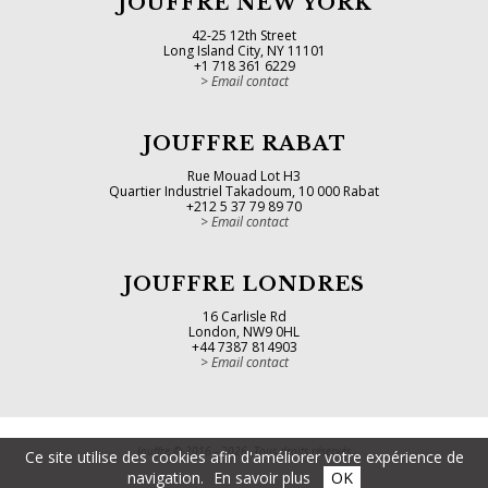
JOUFFRE NEW YORK
42-25 12th Street
Long Island City, NY 11101
+1 718 361 6229
Email contact
JOUFFRE RABAT
Rue Mouad Lot H3
Quartier Industriel Takadoum, 10 000 Rabat
+212 5 37 79 89 70
Email contact
JOUFFRE LONDRES
16 Carlisle Rd
London, NW9 0HL
+44 7387 814903
Email contact
Jouffre © 2016 - 2026. Tous droits réservés
Ce site utilise des cookies afin d'améliorer votre expérience de
navigation.
En savoir plus
OK