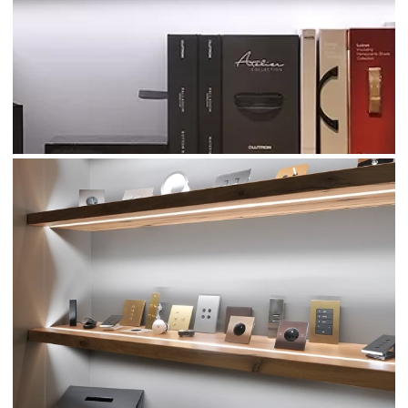
d’autres créations du collectif, telles que le tapis “Baby
Panda”, une œuvre miroir de l'Atelier de Ricou dont le
cadre est composé de plusieurs échantillons de
matières artistiques provenant de leurs ateliers. À cela
s’ajoutent de sublimes panneaux coulissants en
marqueterie de paille, réalisés par Lison de Caunes, qui
dissimulent subtilement un écran de télévision, alliant
ainsi esthétique et fonctionnalité.