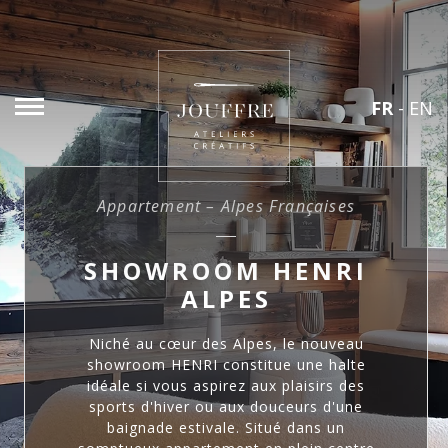
FR
-
EN
Appartement – Alpes Françaises
SHOWROOM HENRI
ALPES
Niché au cœur des Alpes, le nouveau
showroom HENRI constitue une halte
idéale si vous aspirez aux plaisirs des
sports d'hiver ou aux douceurs d'une
baignade estivale. Situé dans un