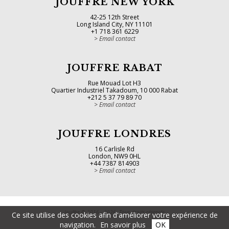
JOUFFRE NEW YORK
42-25 12th Street
Long Island City, NY 11101
+1 718 361 6229
Email contact
JOUFFRE RABAT
Rue Mouad Lot H3
Quartier Industriel Takadoum, 10 000 Rabat
+212 5 37 79 89 70
Email contact
JOUFFRE LONDRES
16 Carlisle Rd
London, NW9 0HL
+44 7387 814903
Email contact
Jouffre © 2016 - 2026. Tous droits réservés
Ce site utilise des cookies afin d'améliorer votre expérience de
navigation.
En savoir plus
OK