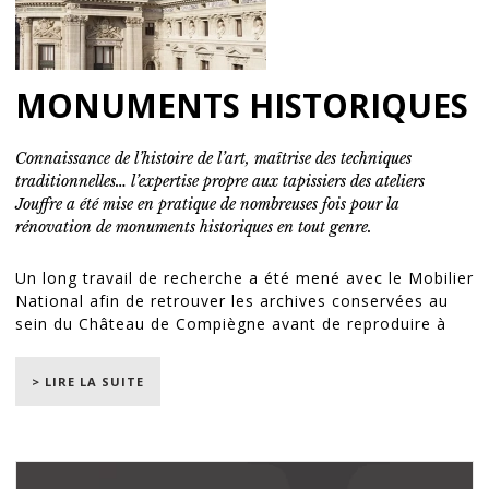
MONUMENTS HISTORIQUES
Connaissance de l’histoire de l’art, maîtrise des techniques
traditionnelles… l’expertise propre aux tapissiers des ateliers
Jouffre a été mise en pratique de nombreuses fois pour la
rénovation de monuments historiques en tout genre.
Un long travail de recherche a été mené avec le Mobilier
National afin de retrouver les archives conservées au
sein du Château de Compiègne avant de reproduire à
l'identique les magnifiques tentures et couvertures qui
venaient orner ce char funéraire. Etoffes, broderies,
> LIRE LA SUITE
passementeries et fourrures ont ensuite été
confectionnées en nos ateliers avant d'être installées
avec précision sur le char au sein même du Château de
Versailles.