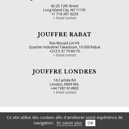
42-25 12th Street
Long Island City, NY 11101
+1 718 361 6229
Email contact
JOUFFRE RABAT
Rue Mouad Lot H3
Quartier Industriel Takadoum, 10 000 Rabat
+212 5 37 79 89 70
Email contact
JOUFFRE LONDRES
16 Carlisle Rd
London, NW9 0HL
+44 7387 814903
Email contact
Jouffre © 2016 - 2026. Tous droits réservés
Ce site utilise des cookies afin d'améliorer votre expérience de
navigation.
En savoir plus
OK