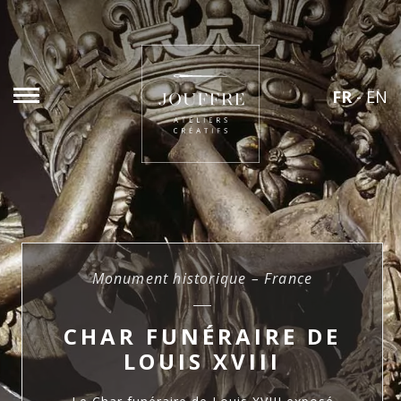
FR
-
EN
Monument historique – France
CHAR FUNÉRAIRE DE
LOUIS XVIII